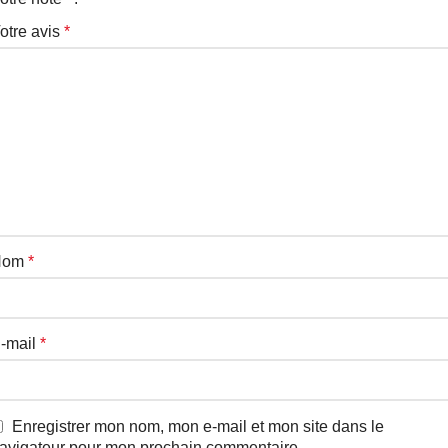
otre avis
*
Nom
*
-mail
*
Enregistrer mon nom, mon e-mail et mon site dans le
avigateur pour mon prochain commentaire.