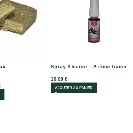
ux
Spray Kleaner – Arôme fraise
19,90
€
€
AJOUTER AU PANIER
S