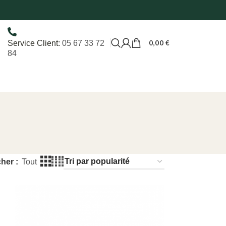
0,00
€
Service Client:
05 67 33 72
84
cher
Tout