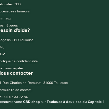
-liquides CBD
ccessoires fumeurs
nimaux
osmétiques
esoin d'aide?
agasin CBD Toulouse
AQ
GV
olitique de confidentialité
entions légales
Nous contacter
1 Rue Charles de Rémusat, 31000 Toulouse
ormulaire de contact
él: 05 67 33 72 84
etrouvez votre
CBD shop
sur
Toulouse à deux pas du Capitole !