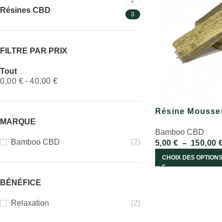
2
Résines CBD
3
FILTRE PAR PRIX
Tout
0,00
€
-
40,00
€
Résine Mousse
MARQUE
Bamboo CBD
Bamboo CBD
(2)
5,00
€
–
150,00
CHOIX DES OPTION
BÉNÉFICE
Relaxation
(2)