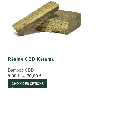
Résine CBD Ketama
Bamboo CBD
9,00
€
–
70,00
€
CHOIX DES OPTIONS