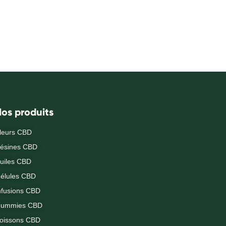
os produits
leurs CBD
ésines CBD
uiles CBD
élules CBD
nfusions CBD
ummies CBD
oissons CBD