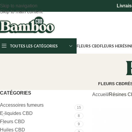
Skip to navigation
Livrais
Skip to main content
TOUTES LES CATÉGORIES
FLEURS CBD
FLEURS HE
RÉSIN
FLEURS CBD
RÉ
CATÉGORIES
Accueil
Résines 
Accessoires fumeurs
15
E-liquides CBD
8
Fleurs CBD
9
Huiles CBD